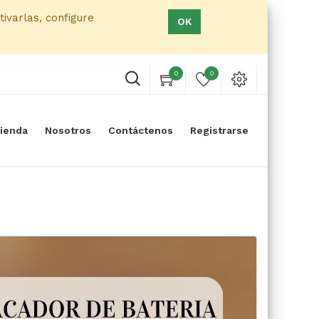
tivarlas, configure
OK
0
0
ienda
Nosotros
Contáctenos
Registrarse