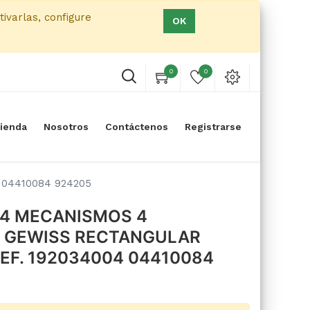
tivarlas, configure
OK
0
0
ienda
Nosotros
Contáctenos
Registrarse
04410084 924205
04 MECANISMOS 4
 GEWISS RECTANGULAR
EF. 192034004 04410084