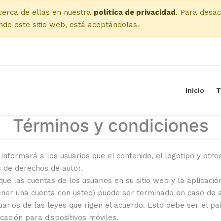
cerca de ellas en nuestra
política de privacidad
. Para desac
do este sitio web, está aceptándolas.
Inicio
T
Términos y condiciones
informará a los usuarios que el contenido, el logotipo y otr
s de derechos de autor.
ue las cuentas de los usuarios en su sitio web y la aplicación
tener una cuenta con usted) puede ser terminado en caso de a
arios de las leyes que rigen el acuerdo. Esto debe ser el paí
cación para dispositivos móviles.