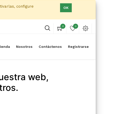
tivarlas, configure
OK
0
0
ienda
Nosotros
Contáctenos
Registrarse
uestra web,
tros.