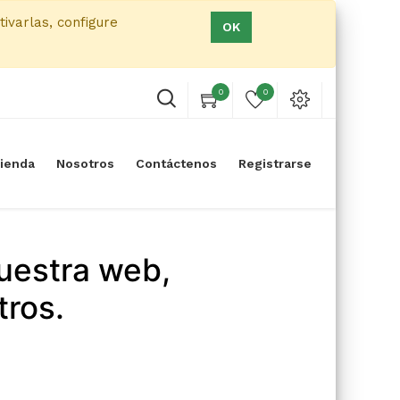
tivarlas, configure
OK
0
0
ienda
Nosotros
Contáctenos
Registrarse
uestra web,
tros.