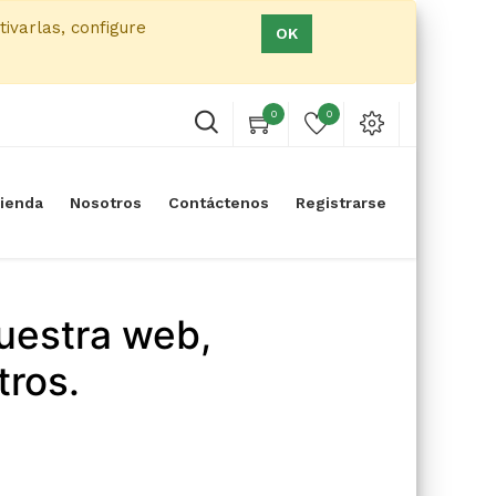
tivarlas, configure
OK
0
0
ienda
Nosotros
Contáctenos
Registrarse
uestra web,
tros.