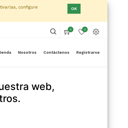
tivarlas, configure
OK
0
0
ienda
Nosotros
Contáctenos
Registrarse
uestra web,
tros.