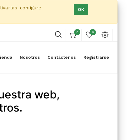
tivarlas, configure
OK
0
0
ienda
Nosotros
Contáctenos
Registrarse
uestra web,
tros.