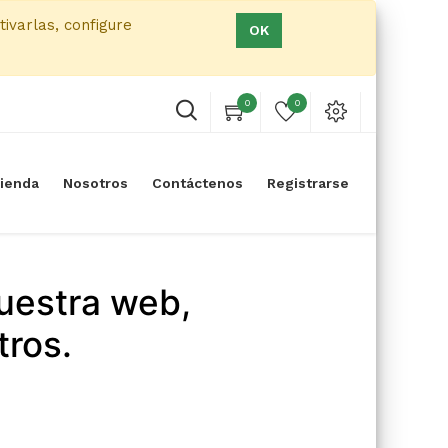
tivarlas, configure
OK
0
0
ienda
Nosotros
Contáctenos
Registrarse
uestra web,
tros.