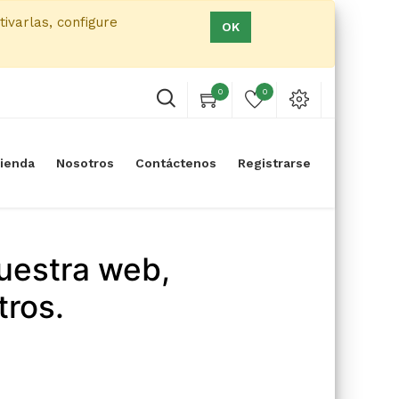
tivarlas, configure
OK
0
0
ienda
Nosotros
Contáctenos
Registrarse
uestra web,
tros.