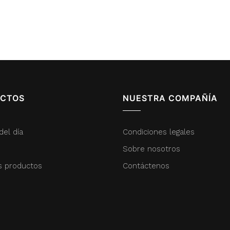
CTOS
NUESTRA COMPAÑÍA
del día
Condiciones legales
Sobre nosotros
s productos
Contáctenos