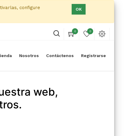
tivarlas, configure
OK
0
0
ienda
Nosotros
Contáctenos
Registrarse
uestra web,
tros.