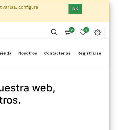
tivarlas, configure
OK
0
0
ienda
Nosotros
Contáctenos
Registrarse
uestra web,
tros.