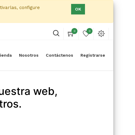
tivarlas, configure
OK
0
0
ienda
Nosotros
Contáctenos
Registrarse
uestra web,
tros.