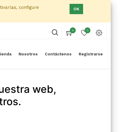
tivarlas, configure
OK
0
0
ienda
Nosotros
Contáctenos
Registrarse
uestra web,
tros.