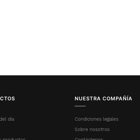
CTOS
NUESTRA COMPAÑÍA
del día
Condiciones legales
Sobre nosotros
s productos
Contáctenos