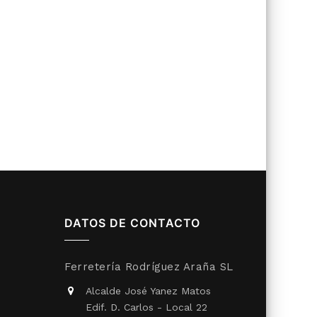
DATOS DE CONTACTO
Ferretería Rodríguez Araña SL
Alcalde José Yanez Matos
Edif. D. Carlos - Local 22