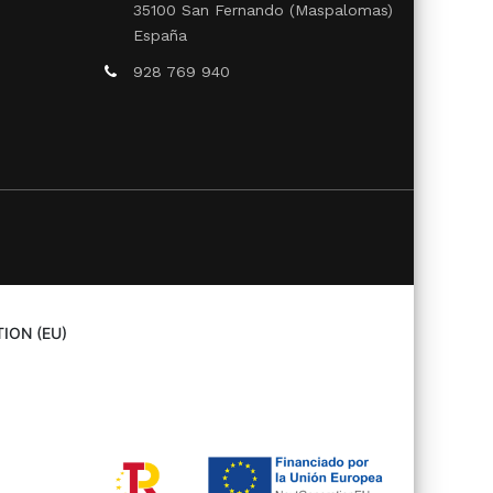
35100 San Fernando (Maspalomas)
España
928 769 940
ION (EU)