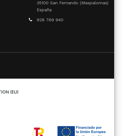
35100 San Fernando (Maspalomas)
España
928 769 940
ION (EU)