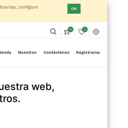
tivarlas, configure
OK
0
0
ienda
Nosotros
Contáctenos
Registrarse
uestra web,
tros.