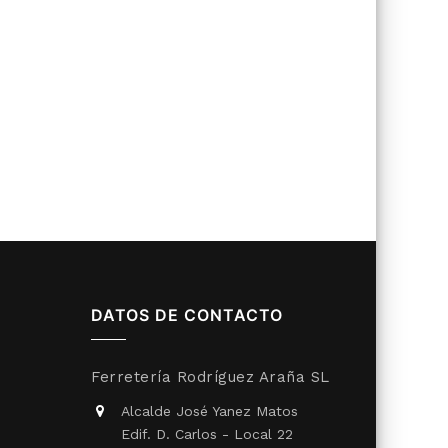
DATOS DE CONTACTO
Ferretería Rodríguez Araña SL
Alcalde José Yanez Matos
Edif. D. Carlos - Local 22