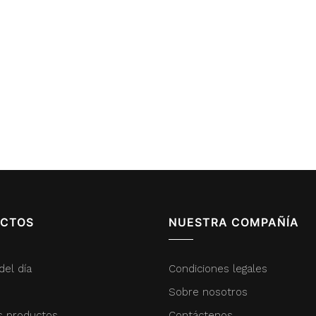
CTOS
NUESTRA COMPAÑÍA
del día
Condiciones legales
Sobre nosotros
s productos
Contáctenos