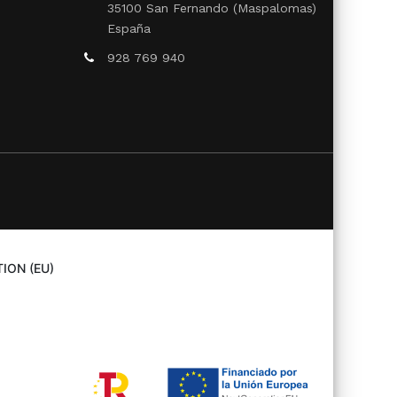
35100 San Fernando (Maspalomas)
España
928 769 940
ION (EU)