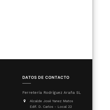
DATOS DE CONTACTO
Ferretería Rodríguez Araña SL
Alcalde José Yanez Matos
Edif. D. Carlos - Local 22