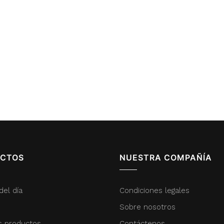
CTOS
NUESTRA COMPAÑÍA
del día
Condiciones legales
Sobre nosotros
s productos
Contáctenos