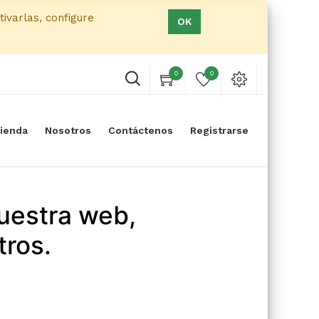
tivarlas, configure
OK
0
0
ienda
Nosotros
Contáctenos
Registrarse
uestra web,
tros.