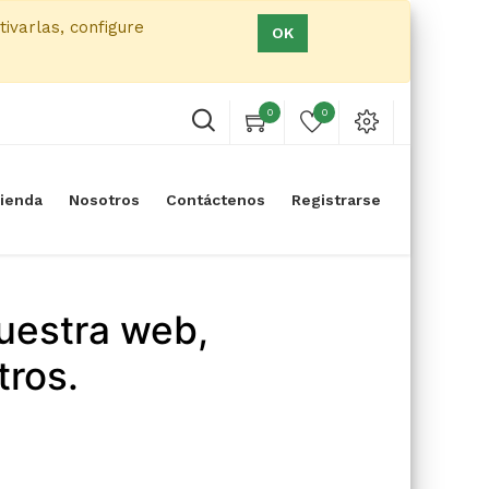
tivarlas, configure
OK
0
0
ienda
Nosotros
Contáctenos
Registrarse
uestra web,
tros.