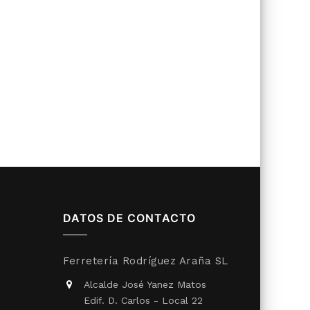
DATOS DE CONTACTO
Ferretería Rodríguez Araña SL
Alcalde José Yanez Matos
Edif. D. Carlos - Local 22