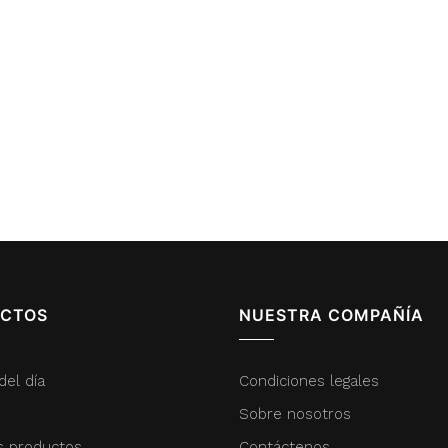
CTOS
NUESTRA COMPAÑÍA
del día
Condiciones legales
Sobre nosotros
s productos
Contáctenos