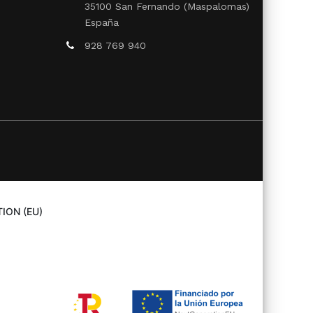
35100 San Fernando (Maspalomas)
España
928 769 940
ION (EU)