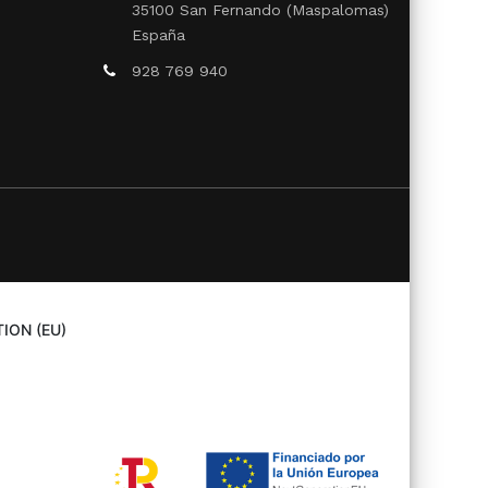
35100 San Fernando (Maspalomas)
España
928 769 940
ION (EU)