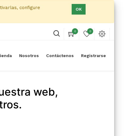
tivarlas, configure
OK
0
0
ienda
Nosotros
Contáctenos
Registrarse
uestra web,
tros.