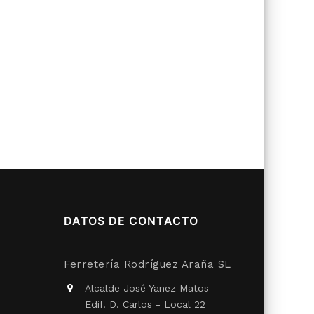
DATOS DE CONTACTO
Ferretería Rodríguez Araña SL
Alcalde José Yanez Matos
Edif. D. Carlos - Local 22