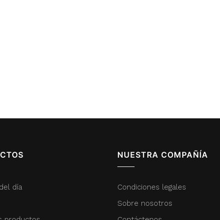
CTOS
NUESTRA COMPAÑÍA
del día
Condiciones legales
Sobre nosotros
s productos
Contáctenos