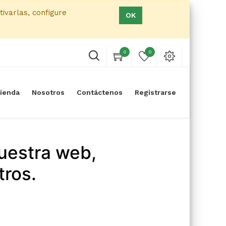
tivarlas, configure
OK
0
0
ienda
Nosotros
Contáctenos
Registrarse
uestra web,
tros.