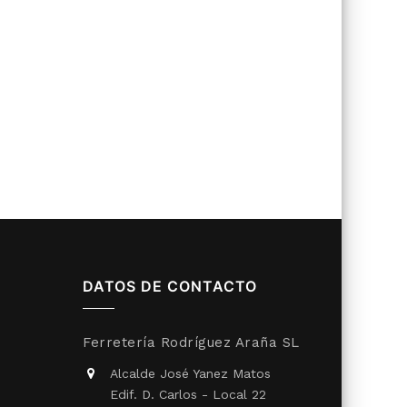
DATOS DE CONTACTO
Ferretería Rodríguez Araña SL
Alcalde José Yanez Matos
Edif. D. Carlos - Local 22