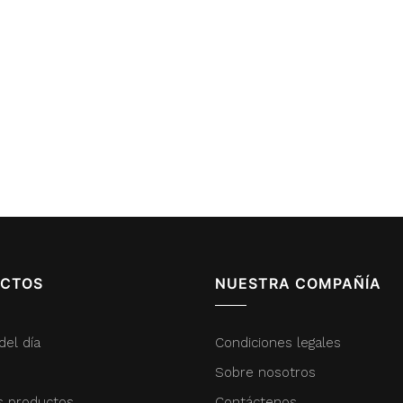
CTOS
NUESTRA COMPAÑÍA
del día
Condiciones legales
Sobre nosotros
s productos
Contáctenos