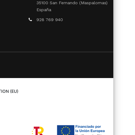
35100 San Fernando (Maspalomas)
España
928 769 940
ION (EU)