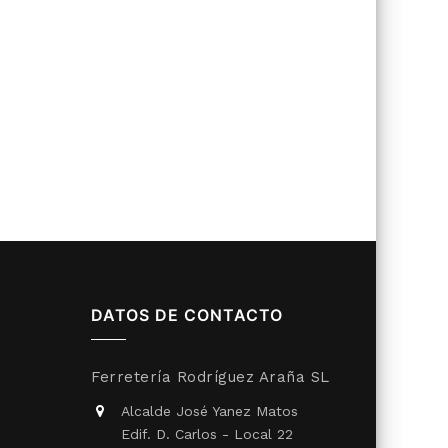
DATOS DE CONTACTO
Ferretería Rodríguez Araña SL
Alcalde José Yanez Matos
Edif. D. Carlos - Local 22