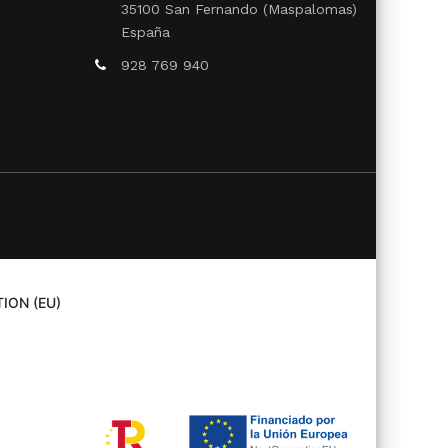
35100 San Fernando (Maspalomas)
España
928 769 940
ION (EU)