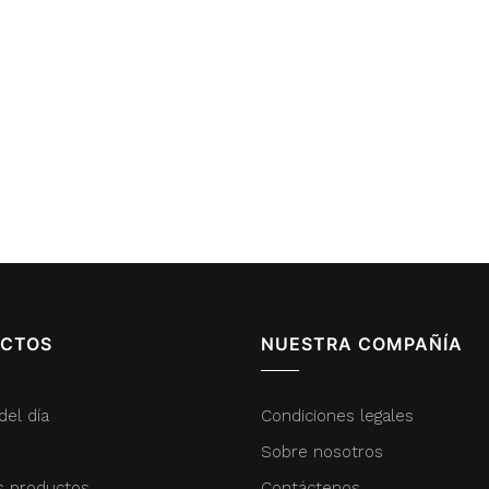
CTOS
NUESTRA COMPAÑÍA
del día
Condiciones legales
Sobre nosotros
s productos
Contáctenos