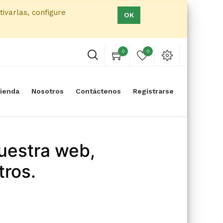
tivarlas, configure
OK
0
0
ienda
Nosotros
Contáctenos
Registrarse
uestra web,
tros.