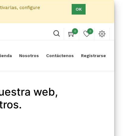
tivarlas, configure
OK
0
0
ienda
Nosotros
Contáctenos
Registrarse
uestra web,
tros.