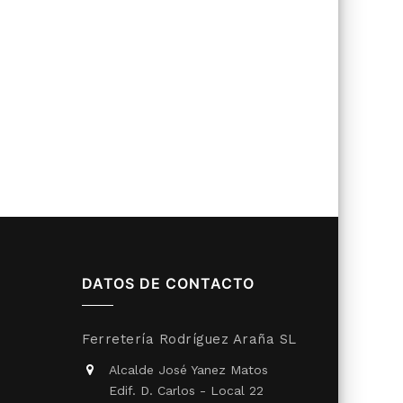
DATOS DE CONTACTO
Ferretería Rodríguez Araña SL
Alcalde José Yanez Matos
Edif. D. Carlos - Local 22