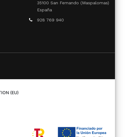
35100 San Fernando (Maspalomas)
España
928 769 940
ION (EU)