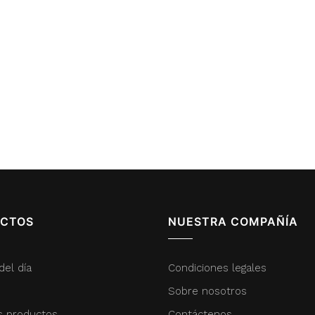
CTOS
NUESTRA COMPAÑÍA
del día
Condiciones legales
Sobre nosotros
s productos
Contáctenos